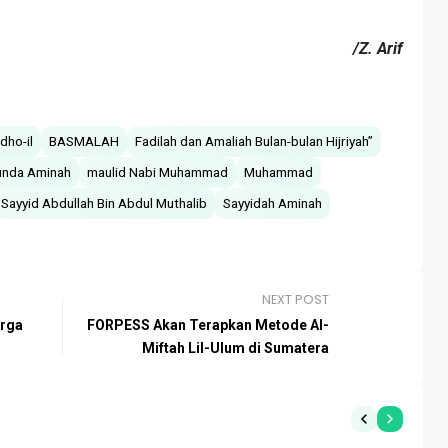
/Z. Arif
dho-il
BASMALAH
Fadilah dan Amaliah Bulan-bulan Hijriyah”
unda Aminah
maulid Nabi Muhammad
Muhammad
Sayyid Abdullah Bin Abdul Muthalib
Sayyidah Aminah
NEXT POST
urga
FORPESS Akan Terapkan Metode Al-
Miftah Lil-Ulum di Sumatera