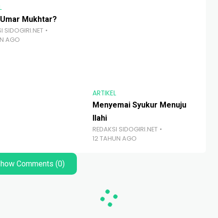
L
 Umar Mukhtar?
I SIDOGIRI.NET
UN AGO
ARTIKEL
ART
Menyemai Syukur Menuju
Sid
Ilahi
Ra
REDAKSI SIDOGIRI.NET
RED
12 TAHUN AGO
9 
how Comments (0)