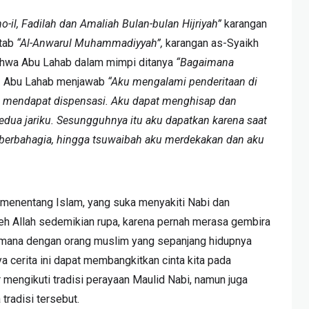
o-il, Fadilah dan Amaliah Bulan-bulan Hijriyah”
karangan
itab
“Al-Anwarul Muhammadiyyah”,
karangan as-Syaikh
bahwa Abu Lahab dalam mimpi ditanya
“Bagaimana
.
Abu Lahab menjawab
“Aku mengalami penderitaan di
u mendapat dispensasi. Aku dapat menghisap dan
edua jariku. Sesungguhnya itu aku dapatkan karena saat
berbahagia, hingga tsuwaibah aku merdekakan dan aku
g menentang Islam, yang suka menyakiti Nabi dan
eh Allah sedemikian rupa, karena pernah merasa gembira
aimana dengan orang muslim yang sepanjang hidupnya
a cerita ini dapat membangkitkan cinta kita pada
 mengikuti tradisi perayaan Maulid Nabi, namun juga
radisi tersebut.