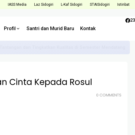
i
IASS Media
Laz Sidogiri
L-Kaf Sidogiri
STAISidogiri
Istinbat
23
Profil
Santri dan Murid Baru
Kontak
Tantangan dan Tingkatkan Kualitas di Semester Mendatang
n Cinta Kepada Rosul
0 COMMENTS