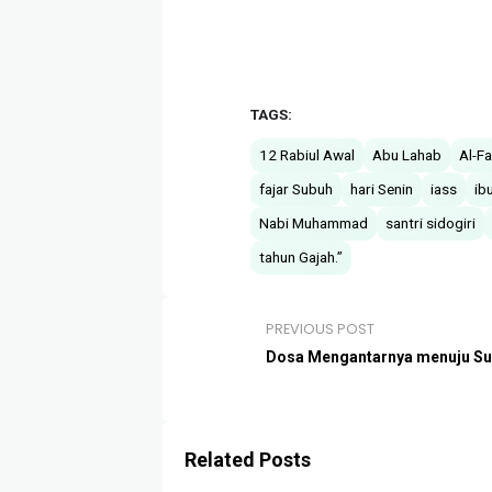
TAGS:
12 Rabiul Awal
Abu Lahab
Al-Fa
fajar Subuh
hari Senin
iass
ib
Nabi Muhammad
santri sidogiri
tahun Gajah.”
PREVIOUS POST
Dosa Mengantarnya menuju S
Related Posts