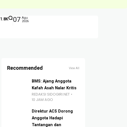
07
Agu
1.8K
2026
Recommended
View All
BMS: Ajang Anggota
Kafah Asah Nalar Kritis
REDAKSI SIDOGIRI.NET
10 JAM AGO
Direktur ACS Dorong
Anggota Hadapi
Tantangan dan