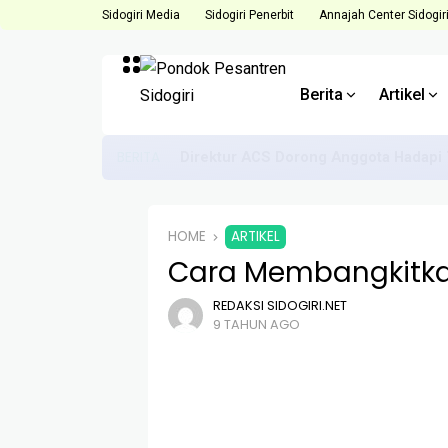
Sidogiri Media
Sidogiri Penerbit
Annajah Center Sidogir
Berita
Artikel
BERITA
Direktur ACS Dorong Anggota Hadapi 
HOME
ARTIKEL
Cara Membangkitka
REDAKSI SIDOGIRI.NET
9 TAHUN AGO