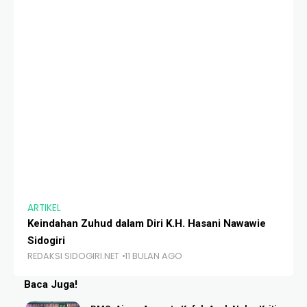
ARTIKEL
AR
Keindahan Zuhud dalam Diri K.H. Hasani Nawawie
Wa
RE
Sidogiri
REDAKSI SIDOGIRI.NET
11 BULAN AGO
Baca Juga!