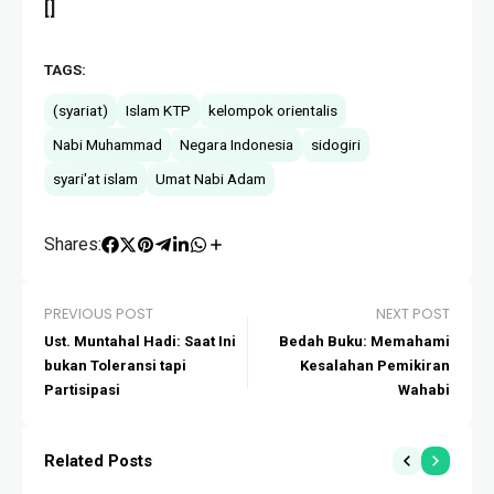
[]
TAGS:
(syariat)
Islam KTP
kelompok orientalis
Nabi Muhammad
Negara Indonesia
sidogiri
syari'at islam
Umat Nabi Adam
Shares:
PREVIOUS POST
NEXT POST
Ust. Muntahal Hadi: Saat Ini
Bedah Buku: Memahami
bukan Toleransi tapi
Kesalahan Pemikiran
Partisipasi
Wahabi
Related Posts