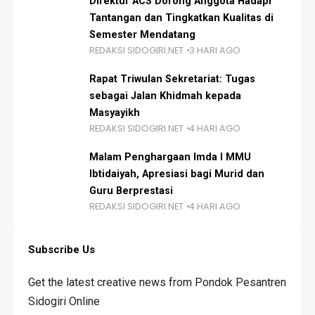
Direktur ACS Dorong Anggota Hadapi
Tantangan dan Tingkatkan Kualitas di
Semester Mendatang
REDAKSI SIDOGIRI.NET
3 HARI AGO
Rapat Triwulan Sekretariat: Tugas
sebagai Jalan Khidmah kepada
Masyayikh
REDAKSI SIDOGIRI.NET
4 HARI AGO
Malam Penghargaan Imda I MMU
Ibtidaiyah, Apresiasi bagi Murid dan
Guru Berprestasi
REDAKSI SIDOGIRI.NET
4 HARI AGO
Subscribe Us
Get the latest creative news from Pondok Pesantren
Sidogiri Online