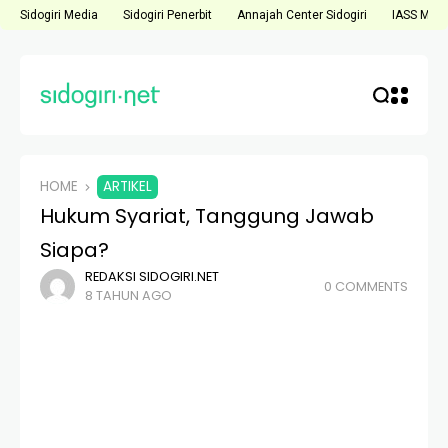
Sidogiri Media
Sidogiri Penerbit
Annajah Center Sidogiri
IASS Medi
HOME
ARTIKEL
Hukum Syariat, Tanggung Jawab
Siapa?
REDAKSI SIDOGIRI.NET
0 COMMENTS
8 TAHUN AGO