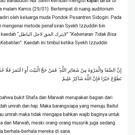
mad Bahauddin Nur Salim kembali mengisi
kajian tafsir
di
a malam Kamis (29/01). Bertempat di ruang auditorium
 dihadiri oleh keluarga muda Pondok Pesantren Sidogiri. Pada
skan mengenai metode penafsiran Syekh Izzuddin bin
Abdissalam yang memunculkan kaedah “لايترك الحق لاجل الباطل” “
Kebenaran Tidak Bisa
Kebatilan
”. Kaedah ini timbul ketika Syekh Izzuddin
تَطَوَّعَ خَيْرًا فَإِنَّ اللَّهَ شَاكِرٌ عَلِيمٌ
 bahwa bukit Shafa dan Marwah merupakan bagian dari
badah umrah dan haji. Maka barangsiapa yang menuju Baitul
tau umrah maka tidak mengapa bahkan wajib baginya untuk
afa dan Marwah, meski orang-orang musyrik juga sedang
da berhala-berhala mereka di sana.