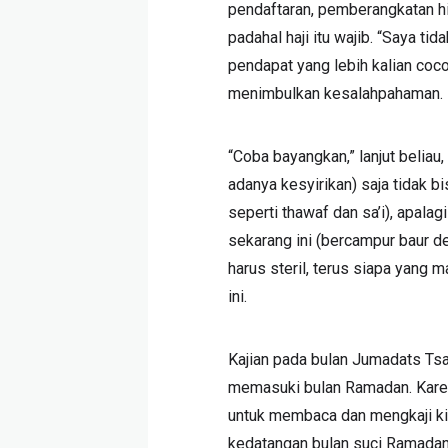
pendaftaran, pemberangkatan hin
padahal haji itu wajib. “Saya t
pendapat yang lebih kalian coco
menimbulkan kesalahpahaman.
“Coba bayangkan,” lanjut beliau
adanya kesyirikan) saja tidak b
seperti thawaf dan sa’i), apala
sekarang ini (bercampur baur d
harus steril, terus siapa yang
ini.
Kajian pada bulan Jumadats Tsan
memasuki bulan Ramadan. Karena
untuk membaca dan mengkaji ki
kedatangan bulan suci Ramadan