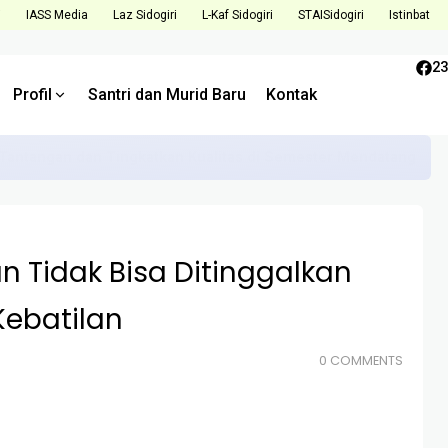
i
IASS Media
Laz Sidogiri
L-Kaf Sidogiri
STAISidogiri
Istinbat
23
Profil
Santri dan Murid Baru
Kontak
Tantangan dan Tingkatkan Kualitas di Semester Mendatang
 Tidak Bisa Ditinggalkan
ebatilan
0 COMMENTS