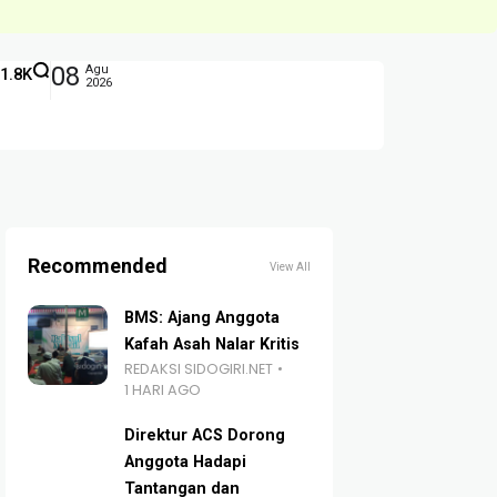
08
Agu
1.8K
2026
Recommended
View All
BMS: Ajang Anggota
Kafah Asah Nalar Kritis
REDAKSI SIDOGIRI.NET
1 HARI AGO
Direktur ACS Dorong
Anggota Hadapi
Tantangan dan