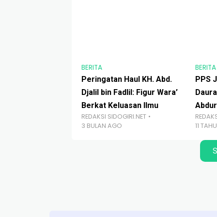
BERITA
BERITA
Peringatan Haul KH. Abd.
PPS J
Djalil bin Fadlil: Figur Wara’
Daura
Berkat Keluasan Ilmu
Abdur
REDAKSI SIDOGIRI.NET
REDAKS
3 BULAN AGO
11 TAH
S