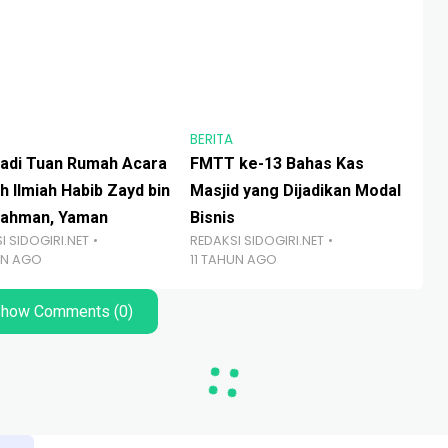
BERITA
BER
adi Tuan Rumah Acara
FMTT ke-13 Bahas Kas
Tut
RED
h Ilmiah Habib Zayd bin
Masjid yang Dijadikan Modal
7 
ahman, Yaman
Bisnis
I SIDOGIRI.NET
REDAKSI SIDOGIRI.NET
UN AGO
11 TAHUN AGO
how Comments (0)