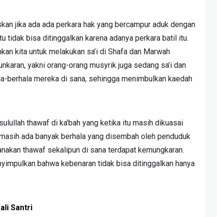
askan jika ada ada perkara hak yang bercampur aduk dengan
tu tidak bisa ditinggalkan karena adanya perkara batil itu.
hkan kita untuk melakukan sa’i di Shafa dan Marwah
unkaran, yakni orang-orang musyrik juga sedang sa’i dan
la-berhala mereka di sana, sehingga menimbulkan kaedah
asulullah thawaf di ka’bah yang ketika itu masih dikuasai
na masih ada banyak berhala yang disembah oleh penduduk
anakan thawaf sekalipun di sana terdapat kemungkaran.
nyimpulkan bahwa kebenaran tidak bisa ditinggalkan hanya
ali Santri