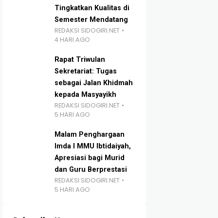
Tingkatkan Kualitas di
Semester Mendatang
REDAKSI SIDOGIRI.NET
4 HARI AGO
Rapat Triwulan
Sekretariat: Tugas
sebagai Jalan Khidmah
kepada Masyayikh
REDAKSI SIDOGIRI.NET
5 HARI AGO
Malam Penghargaan
Imda I MMU Ibtidaiyah,
Apresiasi bagi Murid
dan Guru Berprestasi
REDAKSI SIDOGIRI.NET
5 HARI AGO