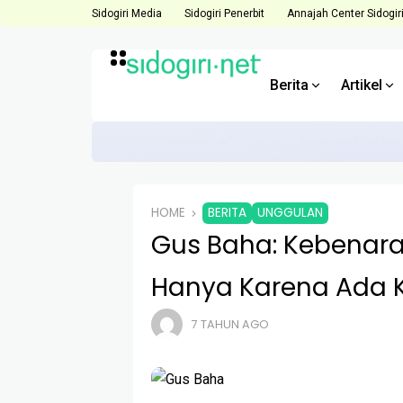
Sidogiri Media
Sidogiri Penerbit
Annajah Center Sidogir
Berita
Artikel
BERITA
Direktur ACS Dorong Anggota Hadapi 
HOME
BERITA
UNGGULAN
Gus Baha: Kebenaran
Hanya Karena Ada K
7 TAHUN AGO