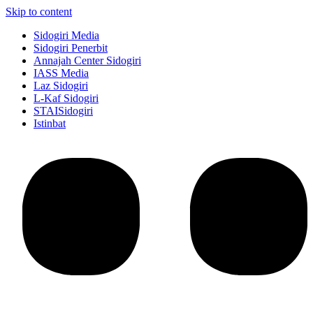
Skip to content
Sidogiri Media
Sidogiri Penerbit
Annajah Center Sidogiri
IASS Media
Laz Sidogiri
L-Kaf Sidogiri
STAISidogiri
Istinbat