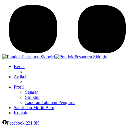
Berita
Artikel
Profil
Sejarah
Struktur
Laporan Tahunan Pengurus
Santri dan Murid Baru
Kontak
Facebook
231.8K