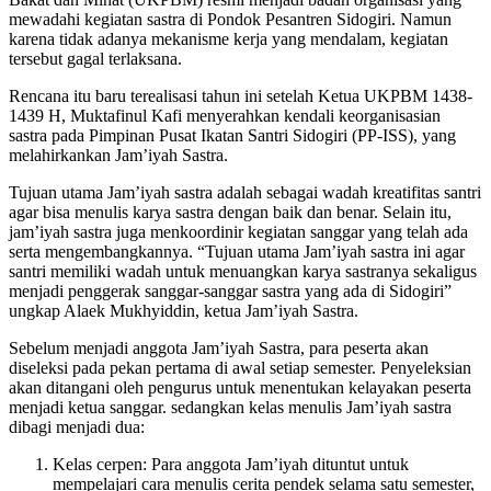
mewadahi kegiatan sastra di Pondok Pesantren Sidogiri. Namun
karena tidak adanya mekanisme kerja yang mendalam, kegiatan
tersebut gagal terlaksana.
Rencana itu baru terealisasi tahun ini setelah Ketua UKPBM 1438-
1439 H, Muktafinul Kafi menyerahkan kendali keorganisasian
sastra pada Pimpinan Pusat Ikatan Santri Sidogiri (PP-ISS), yang
melahirkankan Jam’iyah Sastra.
Tujuan utama Jam’iyah sastra adalah sebagai wadah kreatifitas santri
agar bisa menulis karya sastra dengan baik dan benar. Selain itu,
jam’iyah sastra juga menkoordinir kegiatan sanggar yang telah ada
serta mengembangkannya. “Tujuan utama Jam’iyah sastra ini agar
santri memiliki wadah untuk menuangkan karya sastranya sekaligus
menjadi penggerak sanggar-sanggar sastra yang ada di Sidogiri”
ungkap Alaek Mukhyiddin, ketua Jam’iyah Sastra.
Sebelum menjadi anggota Jam’iyah Sastra, para peserta akan
diseleksi pada pekan pertama di awal setiap semester. Penyeleksian
akan ditangani oleh pengurus untuk menentukan kelayakan peserta
menjadi ketua sanggar. sedangkan kelas menulis Jam’iyah sastra
dibagi menjadi dua:
Kelas cerpen: Para anggota Jam’iyah dituntut untuk
mempelajari cara menulis cerita pendek selama satu semester,