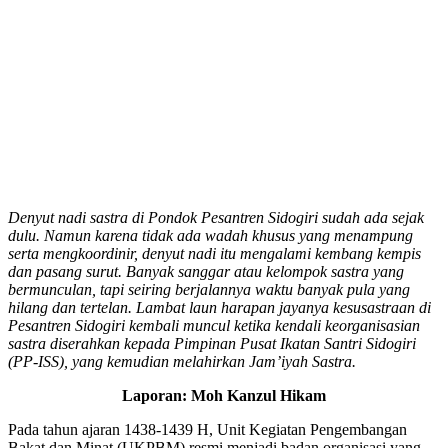
Denyut nadi sastra di Pondok Pesantren Sidogiri sudah ada sejak
dulu. Namun karena tidak ada wadah khusus yang menampung
serta mengkoordinir, denyut nadi itu mengalami kembang kempis
dan pasang surut. Banyak sanggar atau kelompok sastra yang
bermunculan, tapi seiring berjalannya waktu banyak pula yang
hilang dan tertelan. Lambat laun harapan jayanya kesusastraan di
Pesantren Sidogiri kembali muncul ketika kendali keorganisasian
sastra diserahkan kepada Pimpinan Pusat Ikatan Santri Sidogiri
(PP-ISS), yang kemudian melahirkan Jam’iyah Sastra.
Laporan: Moh Kanzul Hikam
Pada tahun ajaran 1438-1439 H, Unit Kegiatan Pengembangan
Bakat dan Minat (UKPBM) resmi menjadi badan organisasi yang