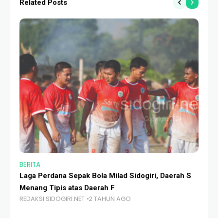
Related Posts
BERITA
BE
Laga Perdana Sepak Bola Milad Sidogiri, Daerah S
Ma
Menang Tipis atas Daerah F
Pe
REDAKSI SIDOGIRI.NET
2 TAHUN AGO
RE