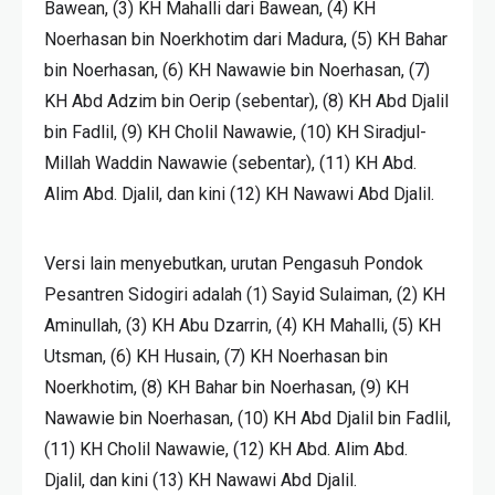
Bawean, (3) KH Mahalli dari Bawean, (4) KH
Noerhasan bin Noerkhotim dari Madura, (5) KH Bahar
bin Noerhasan, (6) KH Nawawie bin Noerhasan, (7)
KH Abd Adzim bin Oerip (sebentar), (8) KH Abd Djalil
bin Fadlil, (9) KH Cholil Nawawie, (10) KH Siradjul-
Millah Waddin Nawawie (sebentar), (11) KH Abd.
Alim Abd. Djalil, dan kini (12) KH Nawawi Abd Djalil.
Versi lain menyebutkan, urutan Pengasuh Pondok
Pesantren Sidogiri adalah (1) Sayid Sulaiman, (2) KH
Aminullah, (3) KH Abu Dzarrin, (4) KH Mahalli, (5) KH
Utsman, (6) KH Husain, (7) KH Noerhasan bin
Noerkhotim, (8) KH Bahar bin Noerhasan, (9) KH
Nawawie bin Noerhasan, (10) KH Abd Djalil bin Fadlil,
(11) KH Cholil Nawawie, (12) KH Abd. Alim Abd.
Djalil, dan kini (13) KH Nawawi Abd Djalil.