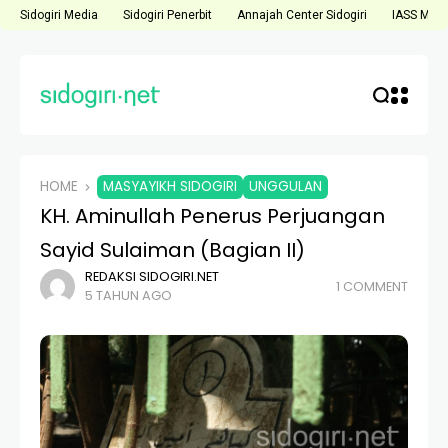
Sidogiri Media
Sidogiri Penerbit
Annajah Center Sidogiri
IASS Medi
HOME
MASYAYIKH SIDOGIRI
UNGGULAN
KH. Aminullah Penerus Perjuangan
Sayid Sulaiman (Bagian II)
REDAKSI SIDOGIRI.NET
1 COMMENT
5 TAHUN AGO