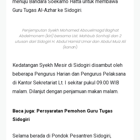
menuju Bandara Soekarno Hatta untuk membawa
Guru Tugas Al-Azhar ke Sidogiri.
Penjemputan Syekh Mohamed Abouelmagd Baghat
Abdelmonem (kiri) bersama Ust. Mahbub Sonhaji dan 2
utusan dari Sidogiri H. Abdul Hamid Umar dan Abdul Muiz Ali
(kana
n)
Kedatangan Syekh Mesir di Sidogiri disambut oleh
beberapa Pengurus Harian dan Pengurus Pelaksana
di Kantor Sekretariat Lt. I sekitar pukul 09.00 WIB
malam. Dilanjut dengan penjamuan makan malam.
Baca juga:
Persyaratan Pemohon Guru Tugas
Sidogiri
Selama berada di Pondok Pesantren Sidogiri,