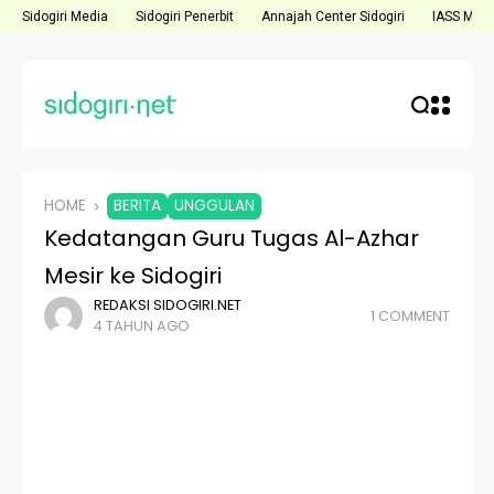
Sidogiri Media
Sidogiri Penerbit
Annajah Center Sidogiri
IASS Medi
HOME
BERITA
UNGGULAN
Kedatangan Guru Tugas Al-Azhar
Mesir ke Sidogiri
REDAKSI SIDOGIRI.NET
1 COMMENT
4 TAHUN AGO