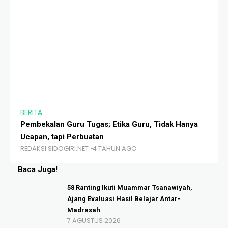
BERITA
BE
Pembekalan Guru Tugas; Etika Guru, Tidak Hanya
Ha
Ucapan, tapi Perbuatan
Ka
REDAKSI SIDOGIRI.NET
4 TAHUN AGO
RE
Baca Juga!
58 Ranting Ikuti Muammar Tsanawiyah,
Ajang Evaluasi Hasil Belajar Antar-
Madrasah
7 AGUSTUS 2026