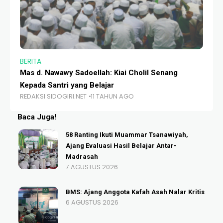
BERITA
BE
Mas d. Nawawy Sadoellah: Kiai Cholil Senang
Be
Kepada Santri yang Belajar
Pe
REDAKSI SIDOGIRI.NET
11 TAHUN AGO
RE
Baca Juga!
58 Ranting Ikuti Muammar Tsanawiyah,
Ajang Evaluasi Hasil Belajar Antar-
Madrasah
7 AGUSTUS 2026
BMS: Ajang Anggota Kafah Asah Nalar Kritis
6 AGUSTUS 2026