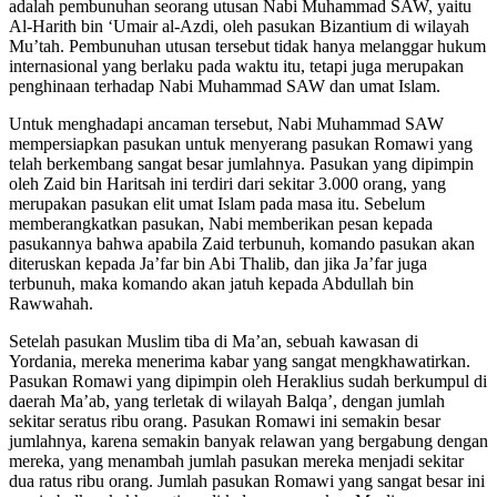
adalah pembunuhan seorang utusan Nabi Muhammad SAW, yaitu
Al-Harith bin ‘Umair al-Azdi, oleh pasukan Bizantium di wilayah
Mu’tah. Pembunuhan utusan tersebut tidak hanya melanggar hukum
internasional yang berlaku pada waktu itu, tetapi juga merupakan
penghinaan terhadap Nabi Muhammad SAW dan umat Islam.
Untuk menghadapi ancaman tersebut, Nabi Muhammad SAW
mempersiapkan pasukan untuk menyerang pasukan Romawi yang
telah berkembang sangat besar jumlahnya. Pasukan yang dipimpin
oleh Zaid bin Haritsah ini terdiri dari sekitar 3.000 orang, yang
merupakan pasukan elit umat Islam pada masa itu. Sebelum
memberangkatkan pasukan, Nabi memberikan pesan kepada
pasukannya bahwa apabila Zaid terbunuh, komando pasukan akan
diteruskan kepada Ja’far bin Abi Thalib, dan jika Ja’far juga
terbunuh, maka komando akan jatuh kepada Abdullah bin
Rawwahah.
Setelah pasukan Muslim tiba di Ma’an, sebuah kawasan di
Yordania, mereka menerima kabar yang sangat mengkhawatirkan.
Pasukan Romawi yang dipimpin oleh Heraklius sudah berkumpul di
daerah Ma’ab, yang terletak di wilayah Balqa’, dengan jumlah
sekitar seratus ribu orang. Pasukan Romawi ini semakin besar
jumlahnya, karena semakin banyak relawan yang bergabung dengan
mereka, yang menambah jumlah pasukan mereka menjadi sekitar
dua ratus ribu orang. Jumlah pasukan Romawi yang sangat besar ini