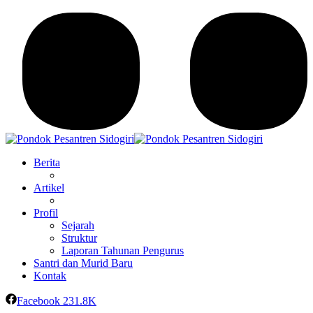
Berita
Artikel
Profil
Sejarah
Struktur
Laporan Tahunan Pengurus
Santri dan Murid Baru
Kontak
Facebook
231.8K