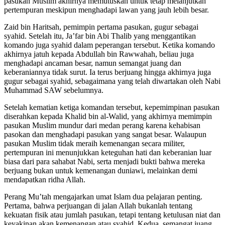
pasukan Muslim akhirnya memutuskan untuk tetap melanjutkan
pertempuran meskipun menghadapi lawan yang jauh lebih besar.
Zaid bin Haritsah, pemimpin pertama pasukan, gugur sebagai
syahid. Setelah itu, Ja’far bin Abi Thalib yang menggantikan
komando juga syahid dalam peperangan tersebut. Ketika komando
akhirnya jatuh kepada Abdullah bin Rawwahah, beliau juga
menghadapi ancaman besar, namun semangat juang dan
keberaniannya tidak surut. Ia terus berjuang hingga akhirnya juga
gugur sebagai syahid, sebagaimana yang telah diwartakan oleh Nabi
Muhammad SAW sebelumnya.
Setelah kematian ketiga komandan tersebut, kepemimpinan pasukan
diserahkan kepada Khalid bin al-Walid, yang akhirnya memimpin
pasukan Muslim mundur dari medan perang karena kehabisan
pasokan dan menghadapi pasukan yang sangat besar. Walaupun
pasukan Muslim tidak meraih kemenangan secara militer,
pertempuran ini menunjukkan keteguhan hati dan keberanian luar
biasa dari para sahabat Nabi, serta menjadi bukti bahwa mereka
berjuang bukan untuk kemenangan duniawi, melainkan demi
mendapatkan ridha Allah.
Perang Mu’tah mengajarkan umat Islam dua pelajaran penting.
Pertama, bahwa perjuangan di jalan Allah bukanlah tentang
kekuatan fisik atau jumlah pasukan, tetapi tentang ketulusan niat dan
keyakinan akan kemenangan atau syahid. Kedua, semangat juang