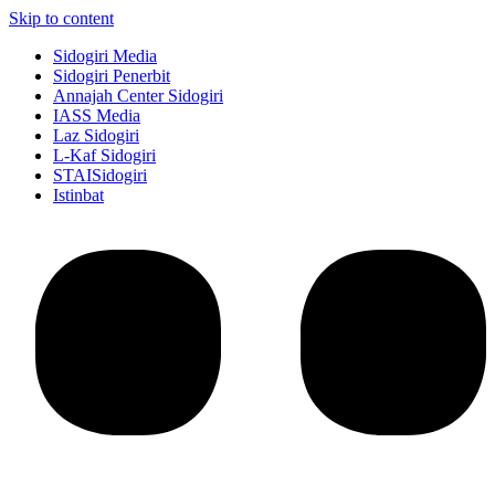
Skip to content
Sidogiri Media
Sidogiri Penerbit
Annajah Center Sidogiri
IASS Media
Laz Sidogiri
L-Kaf Sidogiri
STAISidogiri
Istinbat