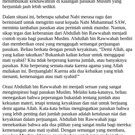
menimbulkan kekhawatiran di kalangan pasukan Muslim yang
berjumlah jauh lebih sedikit.
Dalam situasi ini, beberapa sahabat Nabi merasa ragu dan
berinisiatif untuk mengirim surat kepada Nabi Muhammad SAW,
meminta tambahan pasukan atau perintah untuk mundur. Namun,
sikap tegas dan keberanian dari Abdullah bin Rawwahah menjadi
contoh nyata bagi pasukan Muslim. Abdullah bin Rawwahah berdiri
dan memberikan orasi yang menggugah semangat perjuangan
pasukan. Beliau berkata dengan penuh keyakinan, “Demi Allah, apa
yang kalian takutkan? Bukankah kalian keluar untuk menggapai
mati syahid? Kita tidak berperang karena jumlah, atau banyaknya
pasukan. Kita berperang semata-mata karena agama yang Allah
muliakan ini. Berjuanglah! Karena ada dua kebaikan yang telah
menanti, kemenangan atau mati syahid!”
Orasi Abdullah bin Rawwahah ini menjadi seruan yang sangat
menginspirasi bagi pasukan Muslim. Melalui kata-katanya, beliau
menegaskan bahwa peperangan bukanlah tentang jumlah atau
kekuatan materi, tetapi tentang keyakinan dan niat untuk berjuang
demi agama Allah. Kata-kata beliau mengingatkan pasukan bahwa
yang lebih penting dari jumlah pasukan adalah ketulusan niat dan
keyakinan dalam perjuangan. Abdullah bin Rawwahah juga
menekankan bahwa ada dua pilihan yang sangat mulia bagi mereka:
kemenangan atau mati syahid. Dengan semangat yang membara,