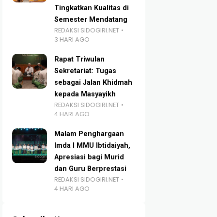
Tingkatkan Kualitas di
Semester Mendatang
REDAKSI SIDOGIRI.NET
3 HARI AGO
Rapat Triwulan
Sekretariat: Tugas
sebagai Jalan Khidmah
kepada Masyayikh
REDAKSI SIDOGIRI.NET
4 HARI AGO
Malam Penghargaan
Imda I MMU Ibtidaiyah,
Apresiasi bagi Murid
dan Guru Berprestasi
REDAKSI SIDOGIRI.NET
4 HARI AGO