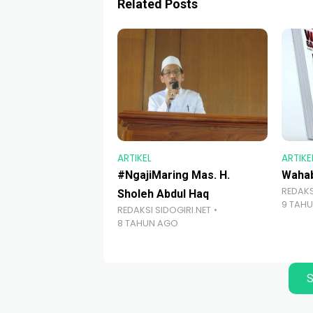
Related Posts
ARTIKEL
ARTIKE
#NgajiMaring Mas. H.
Wahab
REDAKS
Sholeh Abdul Haq
9 TAH
REDAKSI SIDOGIRI.NET
8 TAHUN AGO
S