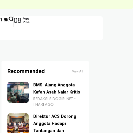
08
Agu
1.8K
2026
Recommended
View All
BMS: Ajang Anggota
Kafah Asah Nalar Kritis
REDAKSI SIDOGIRI.NET
1 HARI AGO
Direktur ACS Dorong
Anggota Hadapi
Tantangan dan