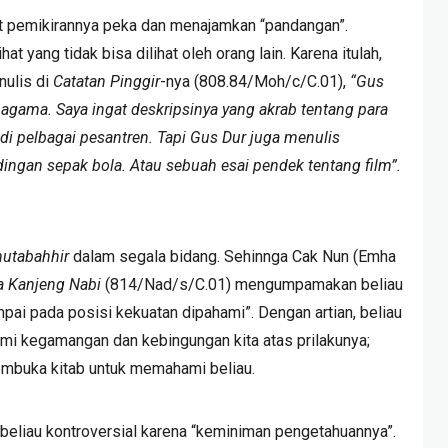
pemikirannya peka dan menajamkan “pandangan”.
 yang tidak bisa dilihat oleh orang lain. Karena itulah,
ulis di
Catatan Pinggir
-nya (808.84/Moh/c/C.01),
“Gus
h agama. Saya ingat deskripsinya yang akrab tentang para
 di pelbagai pesantren. Tapi Gus Dur juga menulis
dingan sepak bola. Atau sebuah esai pendek tentang film”.
utabahhir
dalam segala bidang. Sehinnga Cak Nun (Emha
a Kanjeng Nabi
(814/Nad/s/C.01) mengumpamakan beliau
pai pada posisi kekuatan dipahami”. Dengan artian, beliau
mi kegamangan dan kebingungan kita atas prilakunya;
embuka kitab untuk memahami beliau.
liau kontroversial karena “keminiman pengetahuannya”.