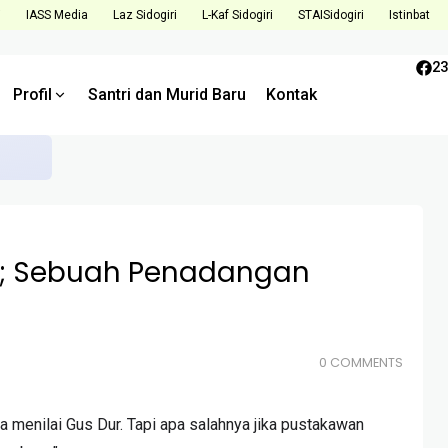
i
IASS Media
Laz Sidogiri
L-Kaf Sidogiri
STAISidogiri
Istinbat
23
Profil
Santri dan Murid Baru
Kontak
Tantangan dan Tingkatkan Kualitas di Semester Mendatang
; Sebuah Penadangan
0 COMMENTS
a menilai Gus Dur. Tapi apa salahnya jika pustakawan