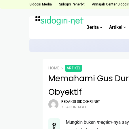
Sidogiri Media
Sidogiri Penerbit
Annajah Center Sidogir
Berita
Artikel
BERITA
Direktur ACS Dorong Anggota Hadapi 
HOME
ARTIKEL
Memahami Gus Dur
Obyektif
REDAKSI SIDOGIRI.NET
7 TAHUN AGO
Mungkin bukan
maqâm
-nya say