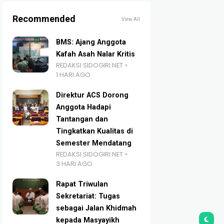
Recommended
View All
BMS: Ajang Anggota
Kafah Asah Nalar Kritis
REDAKSI SIDOGIRI.NET
1 HARI AGO
Direktur ACS Dorong
Anggota Hadapi
Tantangan dan
Tingkatkan Kualitas di
Semester Mendatang
REDAKSI SIDOGIRI.NET
3 HARI AGO
Rapat Triwulan
Sekretariat: Tugas
sebagai Jalan Khidmah
kepada Masyayikh