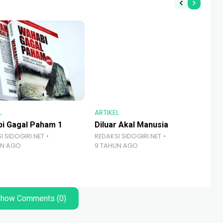
L
ARTIKEL
ART
i Gagal Paham 1
Diluar Akal Manusia
Me
I SIDOGIRI.NET
REDAKSI SIDOGIRI.NET
RED
UN AGO
9 TAHUN AGO
7 
how Comments (0)