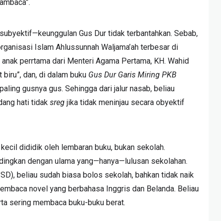
ambaca”.
a subyektif—keunggulan Gus Dur tidak terbantahkan. Sebab,
 organisasi Islam Ahlussunnah Waljama’ah terbesar di
a, anak perrtama dari Menteri Agama Pertama, KH. Wahid
 biru”, dan, di dalam buku
Gus Dur Garis Miring PKB
paling gusnya gus. Sehingga dari jalur nasab, beliau
dang hati tidak
sreg
jika tidak meninjau secara obyektif
kecil dididik oleh lembaran buku, bukan sekolah.
andingkan dengan ulama yang—hanya—lulusan sekolahan.
 SD), beliau sudah biasa bolos sekolah, bahkan tidak naik
membaca novel yang berbahasa Inggris dan Belanda. Beliau
rta sering membaca buku-buku berat.