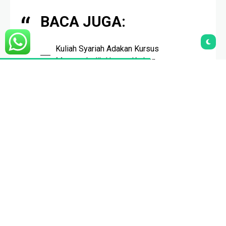
Post para peserta kursus saat menyimak pemaparan dari
narasumber
BACA JUGA:
Kuliah Syariah Adakan Kursus
Menyembelih Hewan Kurban
Ust. Saiful furqon memaparkan, bahwa tujuan