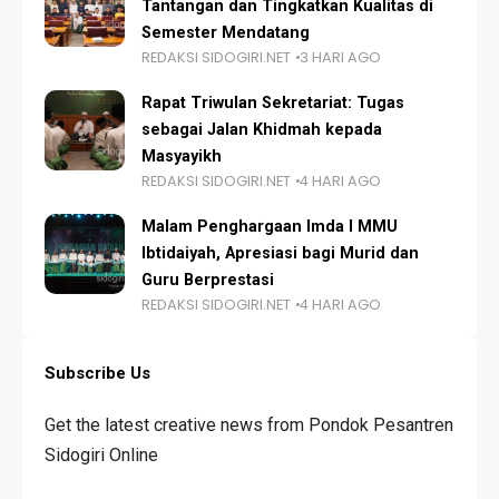
Tantangan dan Tingkatkan Kualitas di
Semester Mendatang
REDAKSI SIDOGIRI.NET
3 HARI AGO
Rapat Triwulan Sekretariat: Tugas
sebagai Jalan Khidmah kepada
Masyayikh
REDAKSI SIDOGIRI.NET
4 HARI AGO
Malam Penghargaan Imda I MMU
Ibtidaiyah, Apresiasi bagi Murid dan
Guru Berprestasi
REDAKSI SIDOGIRI.NET
4 HARI AGO
Subscribe Us
Get the latest creative news from Pondok Pesantren
Sidogiri Online