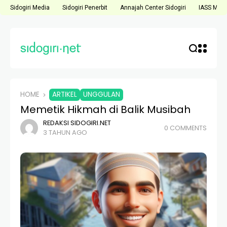
Sidogiri Media
Sidogiri Penerbit
Annajah Center Sidogiri
IASS Medi
HOME
ARTIKEL
UNGGULAN
Memetik Hikmah di Balik Musibah
REDAKSI SIDOGIRI.NET
0 COMMENTS
3 TAHUN AGO