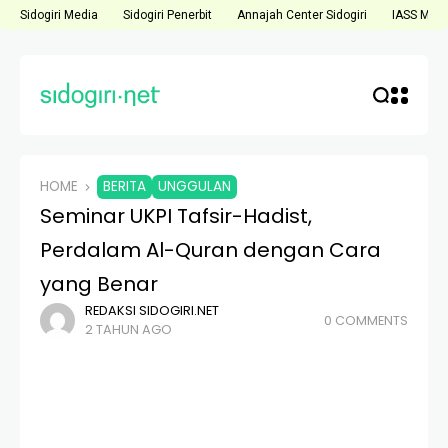
Sidogiri Media
Sidogiri Penerbit
Annajah Center Sidogiri
IASS Medi
HOME
BERITA
UNGGULAN
Seminar UKPI Tafsir-Hadist,
Perdalam Al-Quran dengan Cara
yang Benar
REDAKSI SIDOGIRI.NET
0 COMMENTS
2 TAHUN AGO