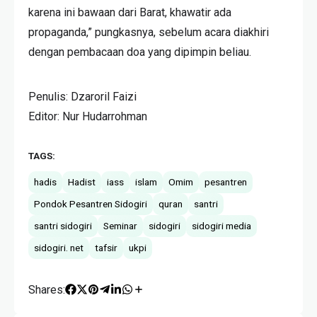
karena ini bawaan dari Barat, khawatir ada
propaganda,” pungkasnya, sebelum acara diakhiri
dengan pembacaan doa yang dipimpin beliau.
Penulis: Dzaroril Faizi
Editor: Nur Hudarrohman
TAGS:
hadis
Hadist
iass
islam
Omim
pesantren
Pondok Pesantren Sidogiri
quran
santri
santri sidogiri
Seminar
sidogiri
sidogiri media
sidogiri. net
tafsir
ukpi
Shares: