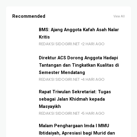
Recommended
View All
BMS: Ajang Anggota Kafah Asah Nalar
Kritis
REDAKSI SIDOGIRI.NET
2 HARI AGO
Direktur ACS Dorong Anggota Hadapi
Tantangan dan Tingkatkan Kualitas di
Semester Mendatang
REDAKSI SIDOGIRI.NET
4 HARI AGO
Rapat Triwulan Sekretariat: Tugas
sebagai Jalan Khidmah kepada
Masyayikh
REDAKSI SIDOGIRI.NET
5 HARI AGO
Malam Penghargaan Imda I MMU
Ibtidaiyah, Apresiasi bagi Murid dan