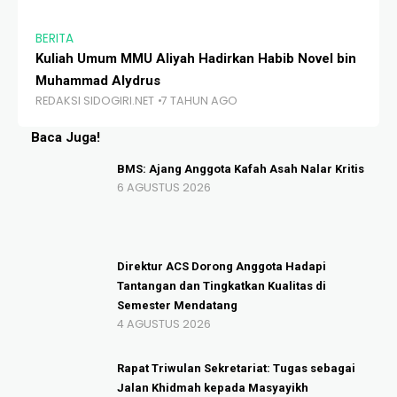
BERITA
BE
Kuliah Umum MMU Aliyah Hadirkan Habib Novel bin
MT
Muhammad Alydrus
Ti
REDAKSI SIDOGIRI.NET
7 TAHUN AGO
RE
Baca Juga!
BMS: Ajang Anggota Kafah Asah Nalar Kritis
6 AGUSTUS 2026
Direktur ACS Dorong Anggota Hadapi
Tantangan dan Tingkatkan Kualitas di
Semester Mendatang
4 AGUSTUS 2026
Rapat Triwulan Sekretariat: Tugas sebagai
Jalan Khidmah kepada Masyayikh