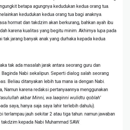
gungkit betapa agungnya kedudukan kedua orang tua.
melainkan kedudukan kedua orang tua bagi anaknya.
asa hormat dan takdzim akan berkurang, bahkan ayah ibu
dah karena kualitas yang begitu minim. Akhirnya lupa pada
i tak jarang banyak anak yang durhaka kepada kedua
aka tak ada masalah jarak antara seorang guru dan
 Baginda Nabi sekalipun. Seperti dialog salah seorang
s. Beliau ditanyakan lebih tua mana ia dengan Nabi.
a, Namun karena redaksi pertanyaannya menggunakan
asulullah akbar Minni, wa laaqinni wulidtu qoblah’
pada saya, hanya saja saya lahir terlebih dahulu).
 terlampau jauh sekitar 2 atau tiga tahun. namun jawaban
a takdzim kepada Nabi Muhammad SAW.