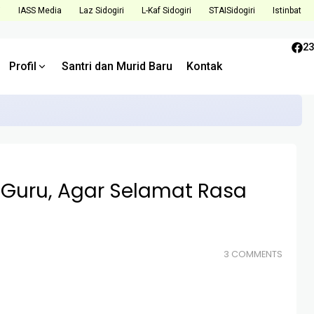
i
IASS Media
Laz Sidogiri
L-Kaf Sidogiri
STAISidogiri
Istinbat
23
Profil
Santri dan Murid Baru
Kontak
Tantangan dan Tingkatkan Kualitas di Semester Mendatang
Guru, Agar Selamat Rasa
3 COMMENTS