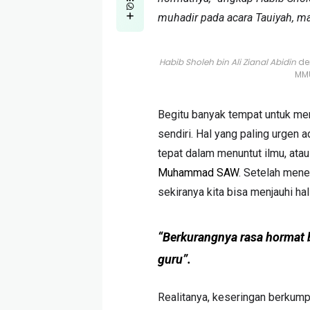
muhadir pada acara Tauiyah, ma
Habib Sholeh bin Ali Zianal Abidin
de
MMU
Begitu banyak tempat untuk menc
sendiri. Hal yang paling urgen
tepat dalam menuntut ilmu, at
Muhammad SAW
. Setelah mene
sekiranya kita bisa menjauhi hal
“Berkurangnya rasa hormat b
guru”.
Realitanya, keseringan berkum