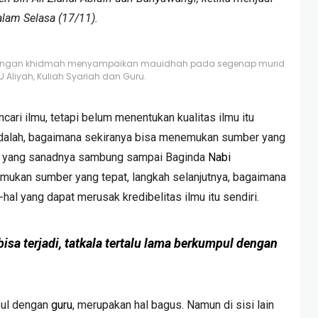
lam Selasa (17/11).
ngan khidmah menyampaikan mauidhah pada segenap murid
 Aliyah, Kuliah Syariah dan Guru.
ari ilmu, tetapi belum menentukan kualitas ilmu itu
 adalah, bagaimana sekiranya bisa menemukan sumber yang
au yang sanadnya sambung sampai Baginda
Nabi
mukan sumber yang tepat, langkah selanjutnya, bagaimana
-hal yang dapat merusak kredibelitas ilmu itu sendiri.
isa terjadi, tatkala tertalu lama berkumpul dengan
pul dengan
guru
, merupakan hal bagus. Namun di sisi lain