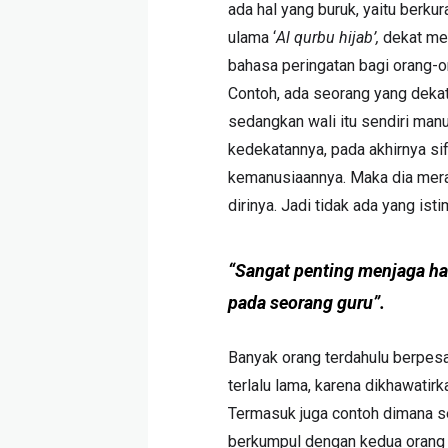
ada hal yang buruk, yaitu berk
ulama ‘
Al qurbu hijab’,
dekat men
bahasa peringatan bagi orang-o
Contoh, ada seorang yang dekat
sedangkan wali itu sendiri manu
kedekatannya, pada akhirnya sif
kemanusiaannya. Maka dia meras
dirinya. Jadi tidak ada yang ist
“Sangat penting menjaga hat
pada seorang guru”.
Banyak orang terdahulu berpesa
terlalu lama, karena dikhawati
Termasuk juga contoh dimana seo
berkumpul dengan kedua orang t