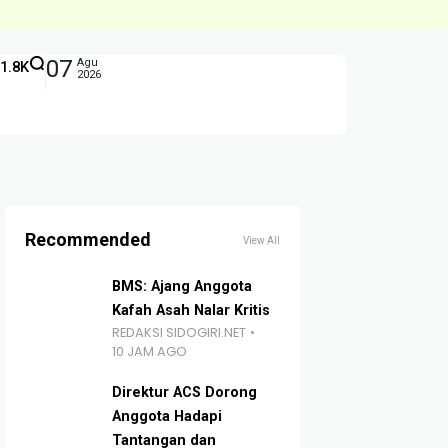
07
Agu
1.8K
2026
Recommended
View All
BMS: Ajang Anggota
Kafah Asah Nalar Kritis
REDAKSI SIDOGIRI.NET
10 JAM AGO
Direktur ACS Dorong
Anggota Hadapi
Tantangan dan